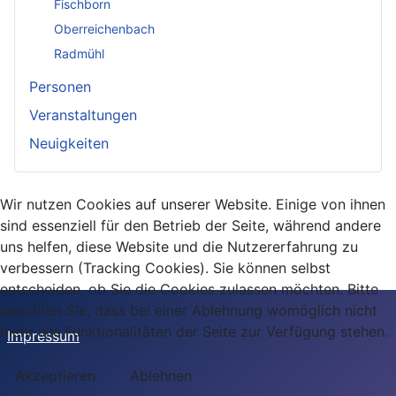
Fischborn
Oberreichenbach
Radmühl
Personen
Veranstaltungen
Neuigkeiten
Wir nutzen Cookies auf unserer Website. Einige von ihnen
sind essenziell für den Betrieb der Seite, während andere
uns helfen, diese Website und die Nutzererfahrung zu
verbessern (Tracking Cookies). Sie können selbst
entscheiden, ob Sie die Cookies zulassen möchten. Bitte
beachten Sie, dass bei einer Ablehnung womöglich nicht
mehr alle Funktionalitäten der Seite zur Verfügung stehen.
Impressum
Akzeptieren
Ablehnen