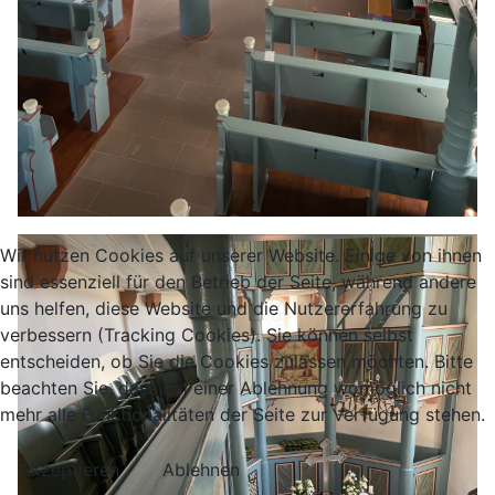
Wir nutzen Cookies auf unserer Website. Einige von ihnen
sind essenziell für den Betrieb der Seite, während andere
uns helfen, diese Website und die Nutzererfahrung zu
verbessern (Tracking Cookies). Sie können selbst
entscheiden, ob Sie die Cookies zulassen möchten. Bitte
beachten Sie, dass bei einer Ablehnung womöglich nicht
mehr alle Funktionalitäten der Seite zur Verfügung stehen.
Akzeptieren
Ablehnen