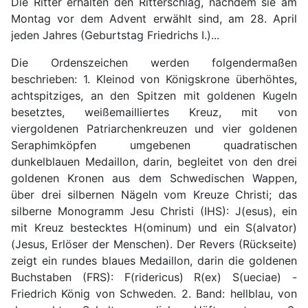
Die Ritter erhalten den Ritterschlag, nachdem sie am
Montag vor dem Advent erwählt sind, am 28. April
jeden Jahres (Geburtstag Friedrichs I.)...
Die Ordenszeichen werden folgendermaßen
beschrieben: 1. Kleinod von Königskrone überhöhtes,
achtspitziges, an den Spitzen mit goldenen Kugeln
besetztes, weißemailliertes Kreuz, mit von
viergoldenen Patriarchenkreuzen und vier goldenen
Seraphimköpfen umgebenen quadratischen
dunkelblauen Medaillon, darin, begleitet von den drei
goldenen Kronen aus dem Schwedischen Wappen,
über drei silbernen Nägeln vom Kreuze Christi; das
silberne Monogramm Jesu Christi (IHS): J(esus), ein
mit Kreuz bestecktes H(ominum) und ein S(alvator)
(Jesus, Erlöser der Menschen). Der Revers (Rückseite)
zeigt ein rundes blaues Medaillon, darin die goldenen
Buchstaben (FRS): F(ridericus) R(ex) S(ueciae) -
Friedrich König von Schweden. 2. Band: hellblau, von