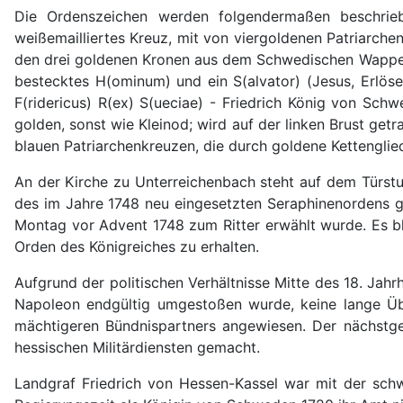
Die Ordenszeichen werden folgendermaßen beschriebe
weißemailliertes Kreuz, mit von viergoldenen Patriarch
den drei goldenen Kronen aus dem Schwedischen Wappen, 
bestecktes H(ominum) und ein S(alvator) (Jesus, Erlöse
F(ridericus) R(ex) S(ueciae) - Friedrich König von Schwe
golden, sonst wie Kleinod; wird auf der linken Brust ge
blauen Patriarchenkreuzen, die durch goldene Kettenglied
An der Kirche zu Unterreichenbach steht auf dem Türstu
des im Jahre 1748 neu eingesetzten Seraphinenordens g
Montag vor Advent 1748 zum Ritter erwählt wurde. Es b
Orden des Königreiches zu erhalten.
Aufgrund der politischen Verhältnisse Mitte des 18. Jah
Napoleon endgültig umgestoßen wurde, keine lange Übe
mächtigeren Bündnispartners angewiesen. Der nächstge
hessischen Militärdiensten gemacht.
Landgraf Friedrich von Hessen-Kassel war mit der sch