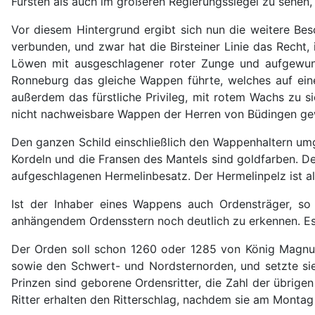
Fürsten als auch im größeren Regierungssiegel zu sehen, 
Vor diesem Hintergrund ergibt sich nun die weitere B
verbunden, und zwar hat die Birsteiner Linie das Recht
Löwen mit ausgeschlagener roter Zunge und aufgewund
Ronneburg das gleiche Wappen führte, welches auf ein
außerdem das fürstliche Privileg, mit rotem Wachs zu s
nicht nachweisbare Wappen der Herren von Büdingen gewe
Den ganzen Schild einschließlich den Wappenhaltern umgi
Kordeln und die Fransen des Mantels sind goldfarben. D
aufgeschlagenen Hermelinbesatz. Der Hermelinpelz ist als
Ist der Inhaber eines Wappens auch Ordensträger, so
anhängendem Ordensstern noch deutlich zu erkennen. Es
Der Orden soll schon 1260 oder 1285 von König Magnus I
sowie den Schwert- und Nordsternorden, und setzte sie, 
Prinzen sind geborene Ordensritter, die Zahl der übrigen
Ritter erhalten den Ritterschlag, nachdem sie am Montag 