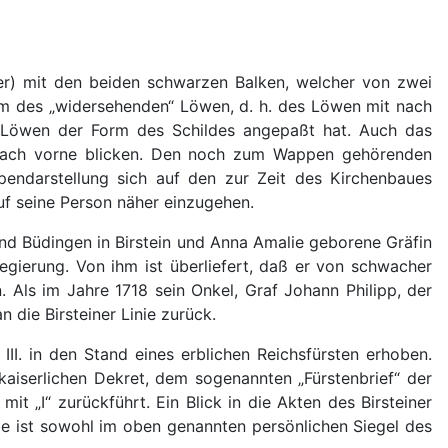
ber) mit den beiden schwarzen Balken, welcher von zwei
rm des „widersehenden“ Löwen, d. h. des Löwen mit nach
e Löwen der Form des Schildes angepaßt hat. Auch das
n nach vorne blicken. Den noch zum Wappen gehörenden
endarstellung sich auf den zur Zeit des Kirchenbaues
auf seine Person näher einzugehen.
und Büdingen in Birstein und Anna Amalie geborene Gräfin
egierung. Von ihm ist überliefert, daß er von schwacher
 Als im Jahre 1718 sein Onkel, Graf Johann Philipp, der
 die Birsteiner Linie zurück.
II. in den Stand eines erblichen Reichsfürsten erhoben.
aiserlichen Dekret, dem sogenannten „Fürstenbrief“ der
it „I“ zurückführt. Ein Blick in die Akten des Birsteiner
be ist sowohl im oben genannten persönlichen Siegel des