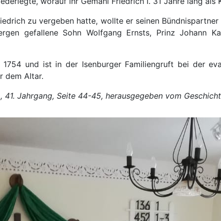
derlegte, worauf ihr Gemahl Friedrich I. 31 Jahre lang als
drich zu vergeben hatte, wollte er seinen Bündnispartner s
rgen gefallene Sohn Wolfgang Ernsts, Prinz Johann Kasi
l 1754 und ist in der Isenburger Familiengruft bei der eva
er dem Altar.
 41. Jahrgang, Seite 44-45, herausgegeben vom Geschichtsv