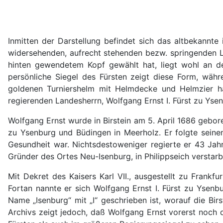
Inmitten der Darstellung befindet sich das altbekannte
widersehenden, aufrecht stehenden bezw. springenden L
hinten gewendetem Kopf gewählt hat, liegt wohl an d
persönliche Siegel des Fürsten zeigt diese Form, wä
goldenen Turniershelm mit Helmdecke und Helmzier ha
regierenden Landesherrn, Wolfgang Ernst I. Fürst zu Ysenb
Wolfgang Ernst wurde in Birstein am 5. April 1686 gebor
zu Ysenburg und Büdingen in Meerholz. Er folgte seinem
Gesundheit war. Nichtsdestoweniger regierte er 43 Jahr
Gründer des Ortes Neu-Isenburg, in Philippseich verstarb,
Mit Dekret des Kaisers Karl VII., ausgestellt zu Frank
Fortan nannte er sich Wolfgang Ernst I. Fürst zu Ysen
Name „Isenburg“ mit „I“ geschrieben ist, worauf die Birs
Archivs zeigt jedoch, daß Wolfgang Ernst vorerst noch 