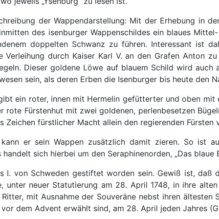
wo jeweils „Ysenburg“ zu lesen ist.
eschreibung der Wappendarstellung: Mit der Erhebung in 
, inmitten des isenburger Wappenschildes ein blaues Mitte
enem doppelten Schwanz zu führen. Interessant ist dab
e Verleihung durch Kaiser Karl V. an den Grafen Anton z
iegeln. Dieser goldene Löwe auf blauem Schild wird auch 
sen sein, als deren Erben die Isenburger bis heute den N
bt ein roter, innen mit Hermelin gefütterter und oben mit e
er rote Fürstenhut mit zwei goldenen, perlenbesetzen Büge
 Zeichen fürstlicher Macht allein den regierenden Fürsten 
 kann er sein Wappen zusätzlich damit zieren. So ist
 handelt sich hierbei um den Seraphinenorden, „Das blaue
. von Schweden gestiftet worden sein. Gewiß ist, daß der
unter neuer Statutierung am 28. April 1748, in ihre alten R
 Ritter, mit Ausnahme der Souveräne nebst ihren ältesten Sö
vor dem Advent erwählt sind, am 28. April jeden Jahres (Geb