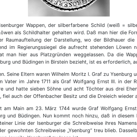
 isenburger Wappen, der silberfarbene Schild (weiß = sil
öwen als Schildhalter gehalten wird. Daß man hier die Fo
er Raumaufteilung der Darstellung, wo der Bildhauer di
hrend im Regierungssiegel die aufrecht stehenden Löwe
t man hier aus Platzgründen weggelassen. Da die Wapp
urg und Büdingen in Birstein bezieht, ist es erforderlich, 
en. Seine Eltern waren Wilhelm Moritz I. Graf zu Ysenburg 
 Vater im Jahre 1711 als Graf Wolfgang Ernst III. in der R
e und hatte sieben Söhne und acht Töchter aus drei Ehen.
 fiel auch der Offenbacher Besitz und die Dreieich wieder an
furt am Main am 23. März 1744 wurde Graf Wolfgang Ernst I
burg und Büdingen. Nun kommt noch hinzu, daß in diesem k
teiner Linie der Isenburger die Schreibweise ihres Namens m
der gewohnten Schreibweise „Ysenburg“ treu blieb. Dassel