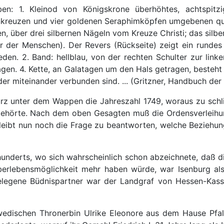
n: 1. Kleinod von Königskrone überhöhtes, achtspitz
enkreuzen und vier goldenen Seraphimköpfen umgebenen qua
über drei silbernen Nägeln vom Kreuze Christi; das silber
r der Menschen). Der Revers (Rückseite) zeigt ein rundes
den. 2. Band: hellblau, von der rechten Schulter zur linke
tragen. 4. Kette, an Galatagen um den Hals getragen, besteh
er miteinander verbunden sind. ... (Gritzner, Handbuch der 
rz unter dem Wappen die Jahreszahl 1749, woraus zu schlie
ehörte. Nach dem oben Gesagten muß die Ordensverleihun
leibt nun noch die Frage zu beantworten, welche Beziehu
rhunderts, wo sich wahrscheinlich schon abzeichnete, daß 
rlebensmöglichkeit mehr haben würde, war Isenburg als
legene Büdnispartner war der Landgraf von Hessen-Kasse
wedischen Thronerbin Ulrike Eleonore aus dem Hause Pfal