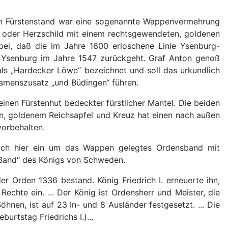
den Fürstenstand war eine sogenannte Wappenvermehrung
l- oder Herzschild mit einem rechtsgewendeten, goldenen
ei, daß die im Jahre 1600 erloschene Linie Ysenburg-
u Ysenburg im Jahre 1547 zurückgeht. Graf Anton genoß
als „Hardecker Löwe“ bezeichnet und soll das urkundlich
amenszusatz „und Büdingen“ führen.
inen Fürstenhut bedeckter fürstlicher Mantel. Die beiden
ln, goldenem Reichsapfel und Kreuz hat einen nach außen
vorbehalten.
 auch hier ein um das Wappen gelegtes Ordensband mit
 Band“ des Königs von Schweden.
 Orden 1336 bestand. König Friedrich I. erneuerte ihn,
echte ein. ... Der König ist Ordensherr und Meister, die
hnen, ist auf 23 In- und 8 Ausländer festgesetzt. ... Die
urtstag Friedrichs I.)...