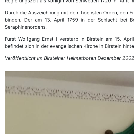
Regierungszeit als Königin von Schweden 1720 ihr Amt nie
Durch die Auszeichnung mit dem höchsten Orden, den Frie
binden. Der am 13. April 1759 in der Schlacht bei Be
Seraphinenordens.
Fürst Wolfgang Ernst I verstarb in Birstein am 15. Apri
befindet sich in der evangelischen Kirche in Birstein hint
Veröffentlicht im Birsteiner Heimatboten Dezember 2002,