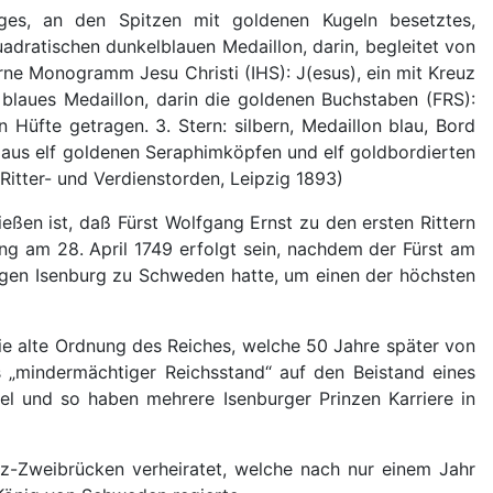
iges, an den Spitzen mit goldenen Kugeln besetztes,
dratischen dunkelblauen Medaillon, darin, begleitet von
ne Monogramm Jesu Christi (IHS): J(esus), ein mit Kreuz
 blaues Medaillon, darin die goldenen Buchstaben (FRS):
n Hüfte getragen. 3. Stern: silbern, Medaillon blau, Bord
t aus elf goldenen Seraphimköpfen und elf goldbordierten
Ritter- und Verdienstorden, Leipzig 1893)
ßen ist, daß Fürst Wolfgang Ernst zu den ersten Rittern
g am 28. April 1749 erfolgt sein, nachdem der Fürst am
ngen Isenburg zu Schweden hatte, um einen der höchsten
die alte Ordnung des Reiches, welche 50 Jahre später von
 „mindermächtiger Reichsstand“ auf den Beistand eines
l und so haben mehrere Isenburger Prinzen Karriere in
z-Zweibrücken verheiratet, welche nach nur einem Jahr